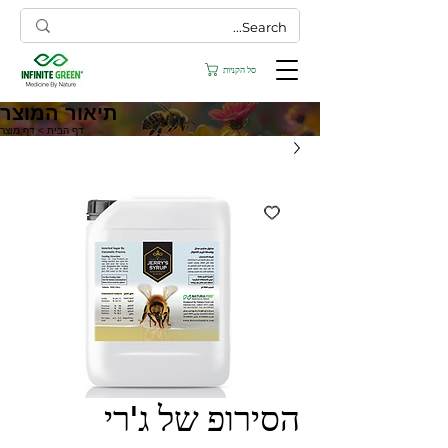
סל הקניות
תיאור המוצר
דף הבית
> דף מוצר
הסירופ של ג'רי