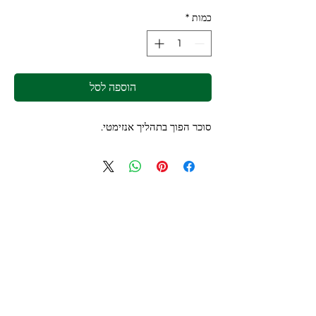
כמות
*
הוספה לסל
סוכר הפוך בתהליך אנזימטי.
צרו קשר
חייגו:
0546799992
דוא"ל
:
jeries@inf-green.com
עילבון, ישראל.
מיקום:
הירשמו לניוזלטר שלנו